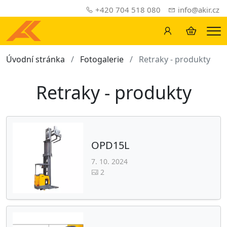
+420 704 518 080
info@akir.cz
Me
Úvodní stránka
Fotogalerie
Retraky - produkty
Retraky - produkty
OPD15L
7. 10. 2024
2