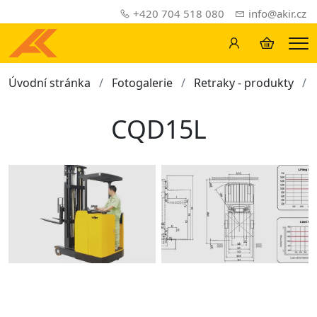
+420 704 518 080
info@akir.cz
Me
Úvodní stránka
Fotogalerie
Retraky - produkty
CQD15L