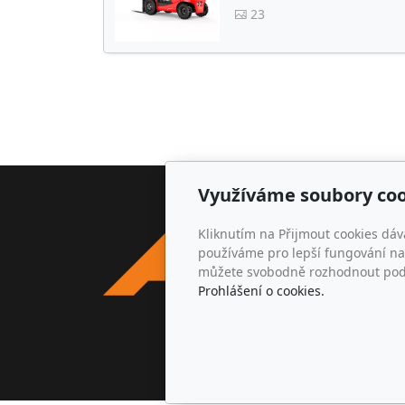
23
Využíváme soubory coo
Adr
Kliknutím na Přijmout cookies dáv
AKIR s.
používáme pro lepší fungování naš
Michal
můžete svobodně rozhodnout pod t
412 01
Prohlášení o cookies.