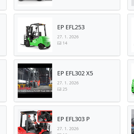
EP EFL253
27. 1. 2026
14
EP EFL302 X5
27. 1. 2026
25
EP EFL303 P
27. 1. 2026