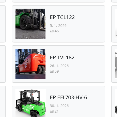
EP TCL122
5. 1. 2026
46
EP TVL182
26. 1. 2026
59
EP EFL703-HV-6
30. 1. 2026
21