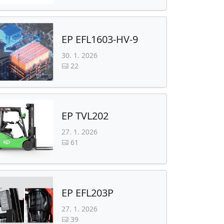
EP EFL1603-HV-9
30. 1. 2026
22
EP TVL202
27. 1. 2026
61
EP EFL203P
27. 1. 2026
39