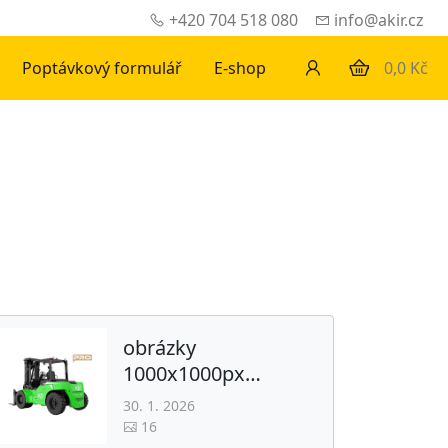
+420 704 518 080
info@akir.cz
Poptávkový formulář
E-shop
0,0 Kč
obrázky
1000x1000px
(velkotonážní EP)
30. 1. 2026
16