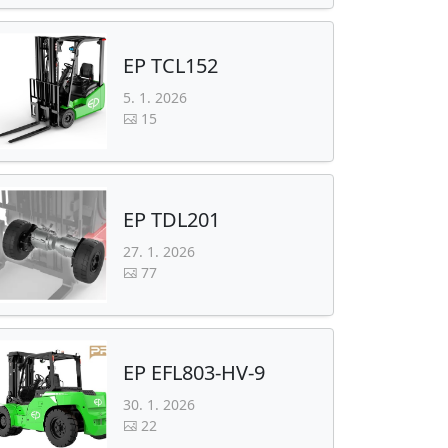
EP TCL152
5. 1. 2026
15
EP TDL201
27. 1. 2026
77
EP EFL803-HV-9
30. 1. 2026
22