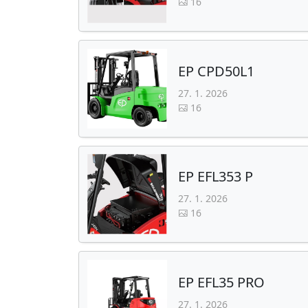
16
EP CPD50L1
27. 1. 2026
16
EP EFL353 P
27. 1. 2026
16
EP EFL35 PRO
27. 1. 2026