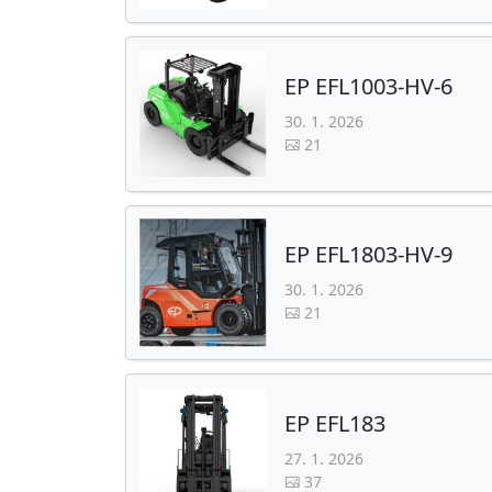
EP EFL1003-HV-6
30. 1. 2026
21
EP EFL1803-HV-9
30. 1. 2026
21
EP EFL183
27. 1. 2026
37