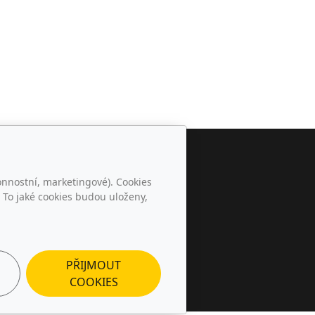
Sledujte nás
onnostní, marketingové). Cookies
 To jaké cookies budou uloženy,
PŘIJMOUT
COOKIES