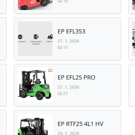
16
EP EFL353
27. 1. 2026
15
EP EFL25 PRO
27. 1. 2026
21
EP RTF25 4L1 HV
29. 1. 2026