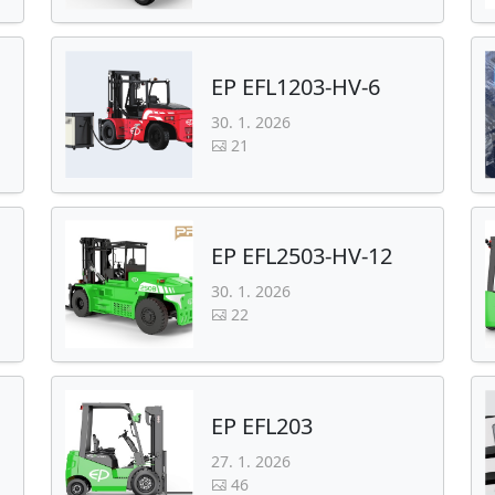
EP EFL1203-HV-6
30. 1. 2026
21
EP EFL2503-HV-12
30. 1. 2026
22
EP EFL203
27. 1. 2026
46