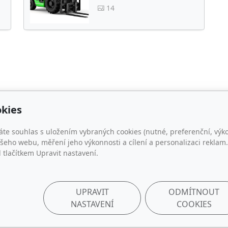
14
kies
esa
Kontakt
áte souhlas s uložením vybraných cookies (nutné, preferenční, výk
r.o.
info@akir.cz
eho webu, měření jeho výkonnosti a cílení a personalizaci reklam.
ovická 2177/20
+420 704 518 080
lačítkem Upravit nastavení.
 Litoměřice, ČR
UPRAVIT
ODMÍTNOUT
NASTAVENÍ
COOKIES
© 2026 AKIR s.r.o.