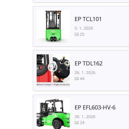
EP TCL101
5. 1. 2026
25
EP TDL162
26. 1. 2026
44
EP EFL603-HV-6
30. 1. 2026
24