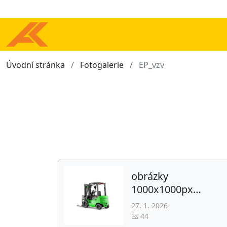
Úvodní stránka
Fotogalerie
EP_vzv
obrázky
1000x1000px
(vysokozdvižné čelní
27. 1. 2026
čtyřkolové EP)
44