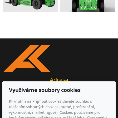
Adresa
Využíváme soubory cookies
AKIR s.r.o.
Michalovická 2177/20
Kliknutím na Přijmout cookies dáváte souhlas s
412 01 Litoměřice, ČR
uložením vybraných cookies (nutné, preferenční,
výkonnostní, marketingové). Cookies používáme pro
Kontakt
lepší fungování našeho webu, měření jeho výkonnosti a