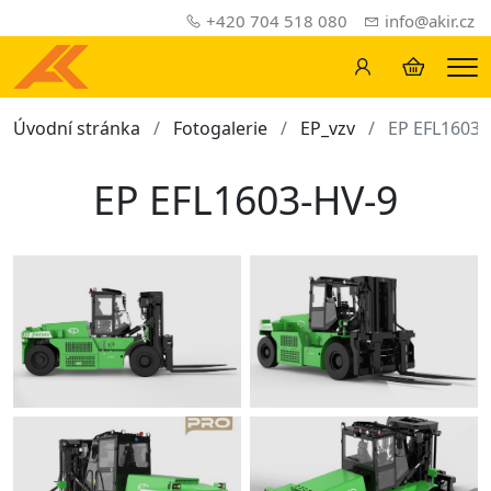
+420 704 518 080
info@akir.cz
Me
Úvodní stránka
Fotogalerie
EP_vzv
EP EFL1603-
EP EFL1603-HV-9