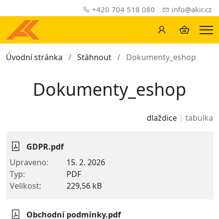
+420 704 518 080
info@akir.cz
Me
Úvodní stránka
Stáhnout
Dokumenty_eshop
Dokumenty_eshop
dlaždice
tabulka
GDPR.pdf
15. 2. 2026
PDF
229,56 kB
Obchodní podmínky.pdf