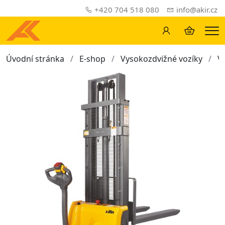
+420 704 518 080
info@akir.cz
Me
Úvodní stránka
E-shop
Vysokozdvižné vozíky
V