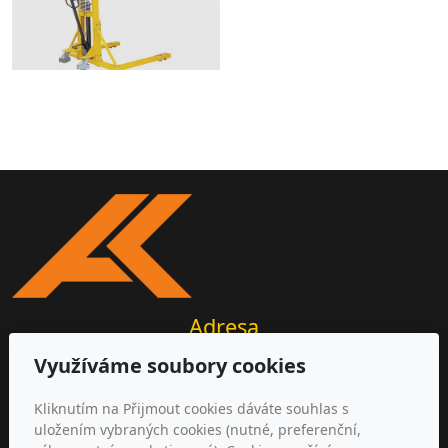
Adresa
Využíváme soubory cookies
AKIR s.r.o.
Michalovická 2177/20
Kliknutím na Přijmout cookies dáváte souhlas s
412 01 Litoměřice, ČR
uložením vybraných cookies (nutné, preferenční,