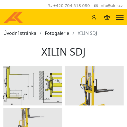
+420 704 518 080
info@akir.cz
Me
Úvodní stránka
Fotogalerie
XILIN SDJ
XILIN SDJ