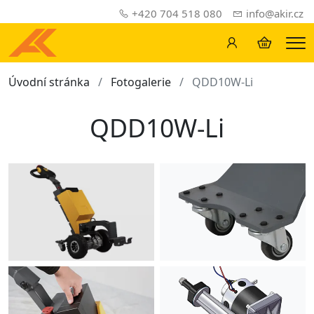
+420 704 518 080
info@akir.cz
Me
Úvodní stránka
Fotogalerie
QDD10W-Li
QDD10W-Li