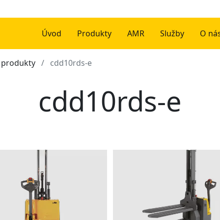
Úvod
Produkty
AMR
Služby
O ná
- produkty
cdd10rds-e
cdd10rds-e