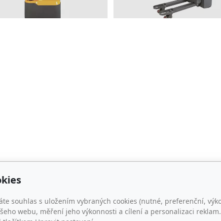
kies
esa
Kontakt
áte souhlas s uložením vybraných cookies (nutné, preferenční, výk
r.o.
info@akir.cz
eho webu, měření jeho výkonnosti a cílení a personalizaci reklam.
ovická 2177/20
+420 704 518 080