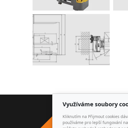
Využíváme soubory coo
Adr
Kliknutím na Přijmout cookies dáv
AKIR s.
používáme pro lepší fungování naš
Michal