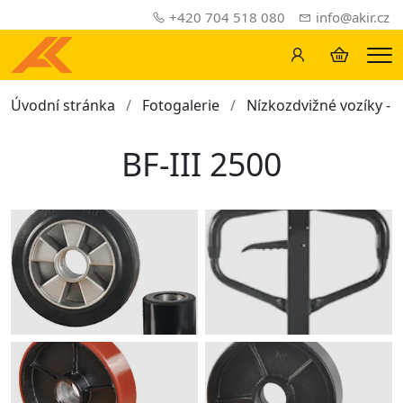
+420 704 518 080
info@akir.cz
Me
Úvodní stránka
Fotogalerie
Nízkozdvižné vozíky - 
BF-III 2500