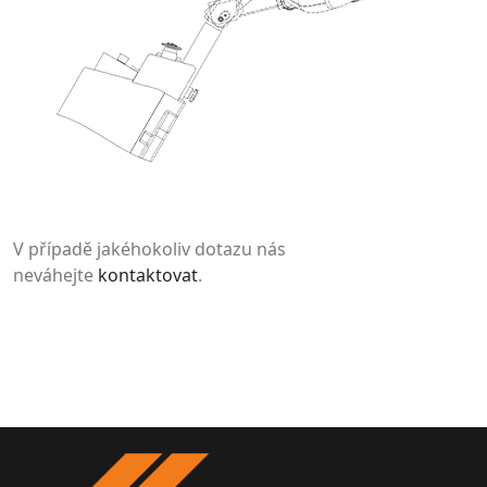
V případě jakéhokoliv dotazu nás
neváhejte
kontaktovat
.