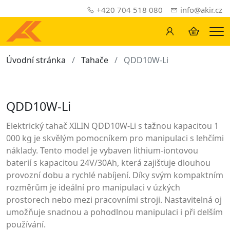
+420 704 518 080
info@akir.cz
Me
Úvodní stránka
Tahače
QDD10W-Li
QDD10W-Li
Elektrický tahač XILIN QDD10W-Li s tažnou kapacitou 1
000 kg je skvělým pomocníkem pro manipulaci s lehčími
náklady. Tento model je vybaven lithium-iontovou
baterií s kapacitou 24V/30Ah, která zajišťuje dlouhou
provozní dobu a rychlé nabíjení. Díky svým kompaktním
rozměrům je ideální pro manipulaci v úzkých
prostorech nebo mezi pracovními stroji. Nastavitelná oj
umožňuje snadnou a pohodlnou manipulaci i při delším
používání.