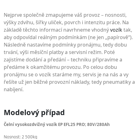
Nejprve společně zmapujeme váš provoz – nosnosti,
výšky zdvihu, šířky uliček, povrch i intenzitu práce. Na
základě těchto informací navrhneme vhodný
vozík
tak,
aby odpovídal reálným podmínkám (ne jen „papírově“).
Následně nastavíme podmínky pronájmu, tedy dobu
trvání, výši měsíční platby a servisní režim. Poté
zajistíme dodání a předání – techniku připravíme a
předáme k okamžitému provozu. Po celou dobu
pronájmu se o vozík staráme my, servis je na nás a vy
řešíte už jen běžné provozní náklady, tedy pneumatiky a
nabíjení.
Modelový případ
Čelní vysokozdvižný vozík EP EFL25 PRO; 80V/280Ah
Nosnost: 2 500kg