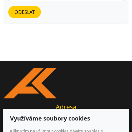
ODESLAT
Adresa
Využíváme soubory cookies
AKIR s.r.o.
Michalovická 2177/20
Kliknutím na Přijmout cookies dáváte souhlas s
412 01 Litoměřice, ČR