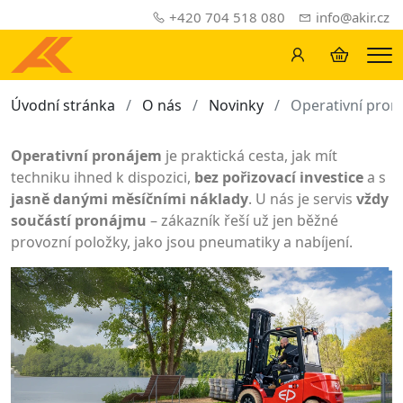
+420 704 518 080
info@akir.cz
Me
Úvodní stránka
O nás
Novinky
Operativní pron
Operativní pronájem
je praktická cesta, jak mít
techniku ihned k dispozici,
bez pořizovací investice
a s
jasně danými měsíčními náklady
. U
nás
je servis
vždy
součástí pronájmu
– zákazník řeší už jen běžné
provozní položky, jako jsou pneumatiky a nabíjení.