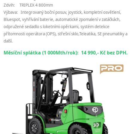
Zdvih: TRIPLEX 4 800mm
Výbava: Integrovaný boční posuv, joystick, kompletní osvětlení,
Bluespot, vyhřívání baterie, automatické zpomalení v zatáčkách,
odpružené sedadlo s loketními opěrkami, systém detekce
přítomnosti operátora (OPS), střešní sklo,Teleatika, SE pneumatiky a
další.
Měsíční splátka (1 000Mth/rok): 14 990,- Kč bez DPH.