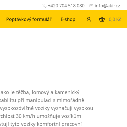
+420 704 518 080
info@akir.cz
Poptávkový formulář
E-shop
0,0 Kč
jako je těžba, lomový a kamenický
 stabilitu při manipulaci s mimořádně
ysokozdvižné vozíky vyznačují vysokou
rychlost 30 km/h umožňuje vozíkům
ytují tyto vozíky komfortní pracovní