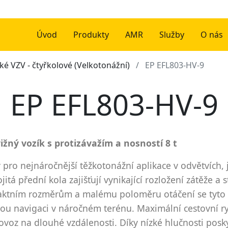
Úvod
Produkty
AMR
Služby
O nás
cké VZV - čtyřkolové (Velkotonážní)
EP EFL803-HV-9
EP EFL803-HV-9
žný vozík s protizávažím a nosností 8 t
pro nejnáročnější těžkotonážní aplikace v odvětvích, 
itá přední kola zajišťují vynikající rozložení zátěže a
ktním rozměrům a malému poloměru otáčení se tyto v
nou navigaci v náročném terénu. Maximální cestovní 
provoz na dlouhé vzdálenosti. Díky nízké hlučnosti posk