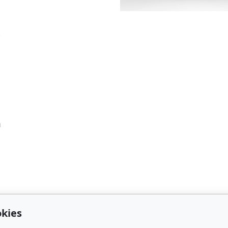
m
h
kies
esa
Kontakt