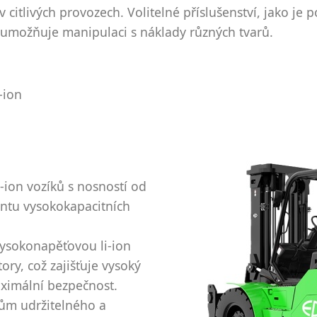
v citlivých provozech. Volitelné příslušenství, jako je
ž umožňuje manipulaci s náklady různých tvarů.
i-ion
ion vozíků s nosností od
entu vysokokapacitních
ysokonapěťovou li-ion
ry, což zajišťuje vysoký
ximální bezpečnost.
ům udržitelného a