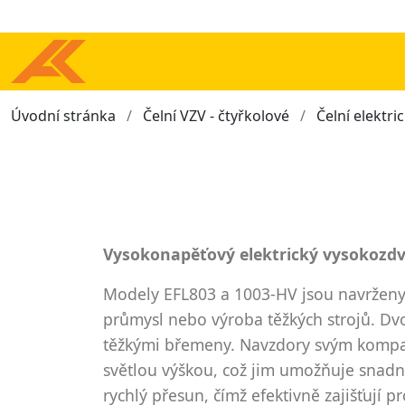
Úvodní stránka
Čelní VZV - čtyřkolové
Čelní elektri
Vysokonapěťový elektrický vysokozdvi
Modely EFL803 a 1003-HV jsou navrženy 
průmysl nebo výroba těžkých strojů. Dvoj
těžkými břemeny. Navzdory svým kompa
světlou výškou, což jim umožňuje snad
rychlý přesun, čímž efektivně zajišťují 