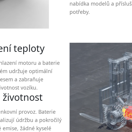
nabídka modelů a přísluš
potřeby.
ení teploty
chlazení motoru a baterie
stém udržuje optimální
tresem a zabraňuje
ivotnost vozíku.
 životnost
enkovní provoz. Baterie
lizují údržbu a pokročilý
é emise, žádné kyselé