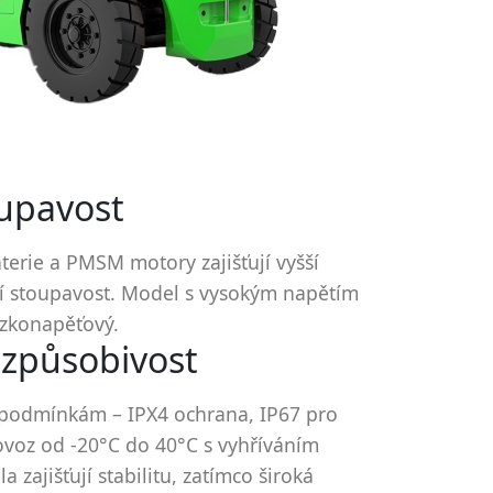
oupavost
terie a PMSM motory zajišťují vyšší
pší stoupavost. Model s vysokým napětím
ízkonapěťový.
izpůsobivost
 podmínkám – IPX4 ochrana, IP67 pro
ovoz od -20°C do 40°C s vyhříváním
a zajišťují stabilitu, zatímco široká