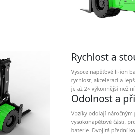
Rychlost a st
Vysoce napěťové li-ion ba
rychlost, akceleraci a le
je až 2× výkonnější než n
Odolnost a př
Vozíky odolají náročným
vysokonapěťové části, pr
baterie. Dvojitá přední kol