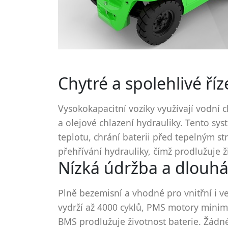
Chytré a spolehlivé říz
Vysokokapacitní vozíky využívají vodní 
a olejové chlazení hydrauliky. Tento sy
teplotu, chrání baterii před tepelným s
přehřívání hydrauliky, čímž prodlužuje ž
Nízká údržba a dlouhá
Plně bezemisní a vhodné pro vnitřní i v
vydrží až 4000 cyklů, PMS motory minima
BMS prodlužuje životnost baterie. Žádn