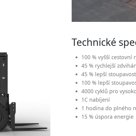
Technické spec
100 % vyšší cestovní 
45 % rychlejší zdvihán
45 % lepší stoupavost 
100 % lepší stoupavos
4000 cyklů pro vysok
1C nabíjení
1 hodina do plného n
15 % úspora energie