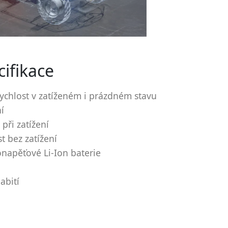
ifikace
rychlost v zatíženém i prázdném stavu
í
při zatížení
t bez zatížení
onapěťové Li-Ion baterie
abití