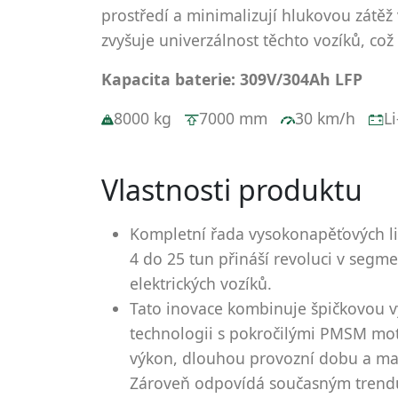
prostředí a minimalizují hlukovou zátěž 
zvyšuje univerzálnost těchto vozíků, co
Kapacita baterie: 309V/304Ah LFP
80
00 kg
70
00 mm
30
km/h
L
Vlastnosti produktu
Kompletní řada vysokonapěťových li-
4 do 25 tun přináší revoluci v segm
elektrických vozíků.
Tato inovace kombinuje špičkovou v
technologii s pokročilými PMSM moto
výkon, dlouhou provozní dobu a ma
Zároveň odpovídá současným trend