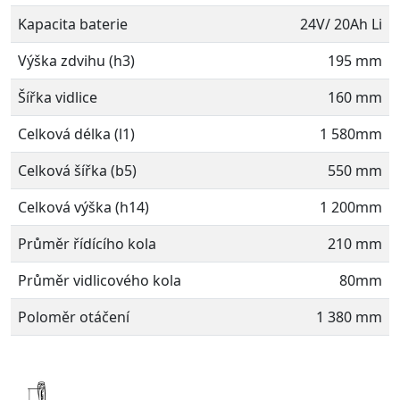
Kapacita baterie
24V/ 20Ah Li
Výška zdvihu (h3)
195 mm
Šířka vidlice
160 mm
Celková délka (l1)
1 580mm
Celková šířka (b5)
550 mm
Celková výška (h14)
1 200mm
Průměr řídícího kola
210 mm
Průměr vidlicového kola
80mm
Poloměr otáčení
1 380 mm