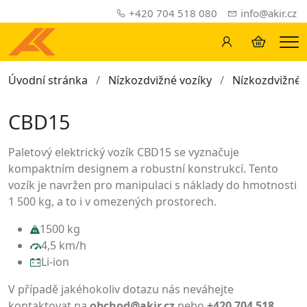
+420 704 518 080
info@akir.cz
Me
Úvodní stránka
Nízkozdvižné vozíky
Nízkozdvižné 
CBD15
Paletový elektrický vozík CBD15 se vyznačuje
kompaktním designem a robustní konstrukcí. Tento
vozík je navržen pro manipulaci s náklady do hmotnosti
1 500 kg, a to i v omezených prostorech.
1500 kg
4,5 km/h
Li-ion
V případě jakéhokoliv dotazu nás neváhejte
kontaktovat na
obchod@akir.cz
nebo
+420 704 518