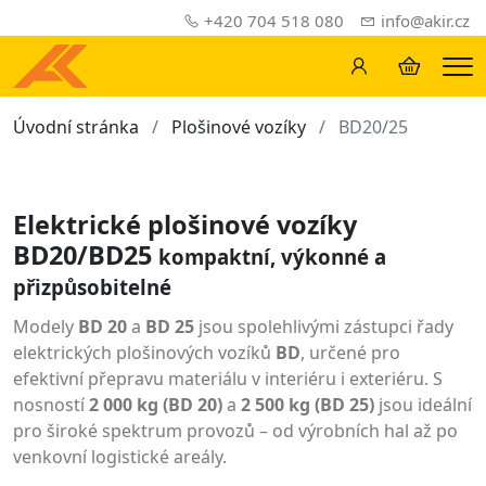
+420 704 518 080
info@akir.cz
Me
Úvodní stránka
Plošinové vozíky
BD20/25
Elektrické plošinové vozíky
BD20/BD25
kompaktní, výkonné a
přizpůsobitelné
Modely
BD 20
a
BD 25
jsou spolehlivými zástupci řady
elektrických plošinových vozíků
BD
, určené pro
efektivní přepravu materiálu v interiéru i exteriéru. S
nosností
2 000 kg (BD 20)
a
2 500 kg (BD 25)
jsou ideální
pro široké spektrum provozů – od výrobních hal až po
venkovní logistické areály.